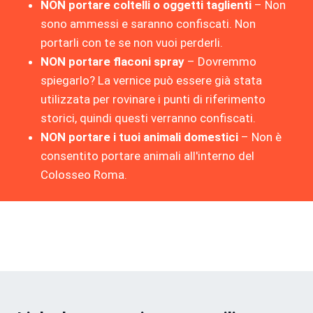
NON portare coltelli o oggetti taglienti
– Non
sono ammessi e saranno confiscati. Non
portarli con te se non vuoi perderli.
NON portare flaconi spray
– Dovremmo
spiegarlo? La vernice può essere già stata
utilizzata per rovinare i punti di riferimento
storici, quindi questi verranno confiscati.
NON portare i tuoi animali domestici
– Non è
consentito portare animali all'interno del
Colosseo Roma.