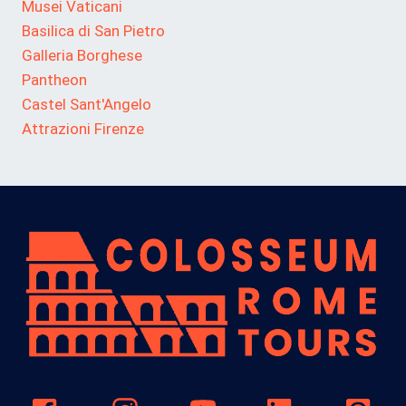
Musei Vaticani
Basilica di San Pietro
Galleria Borghese
Pantheon
Castel Sant'Angelo
Attrazioni Firenze